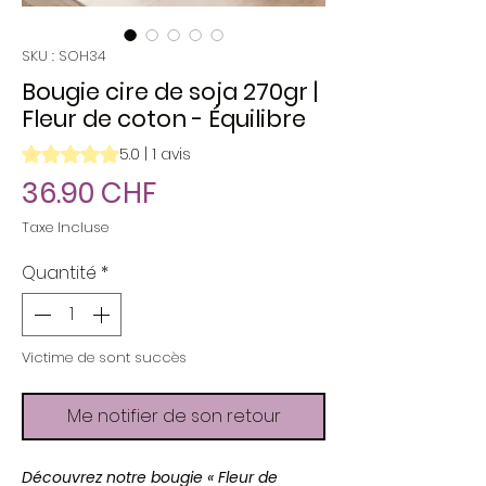
SKU : SOH34
Bougie cire de soja 270gr |
Fleur de coton - Équilibre
La note est de 5.0 sur cinq étoiles selon 1 avis
5.0 | 1 avis
Prix
36.90 CHF
Taxe Incluse
Quantité
*
Victime de sont succès
Me notifier de son retour
Découvrez notre bougie « Fleur de