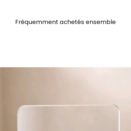
pr
pa
​Fréquemment achetés ensemble