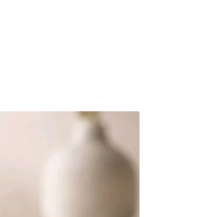
ocessus de commande – 
iement externe.