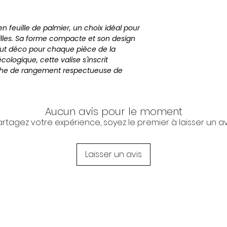
Entretien
n feuille de palmier, un choix idéal pour
ailles. Sa forme compacte et son design
out déco pour chaque pièce de la
Le +
logique, cette valise s'inscrit
he de rangement respectueuse de
s, cette valise tressée allie style et
Aucun avis pour le moment
rangement écologique avec cette valise
artagez votre expérience, soyez le premier à laisser un avi
le et chic à votre intérieur.
Laisser un avis