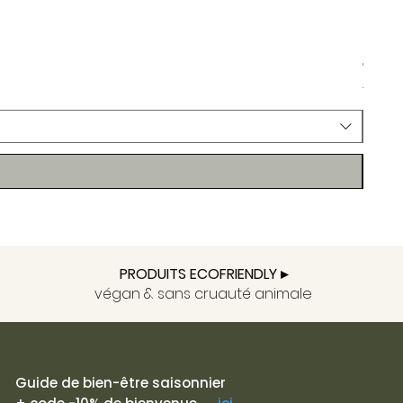
Paume
Prix
9.80 
Taxe In
Terr
PRODUITS ECOFRIENDLY ▸
végan & sans cruauté animale
Guide de bien-être saisonnier