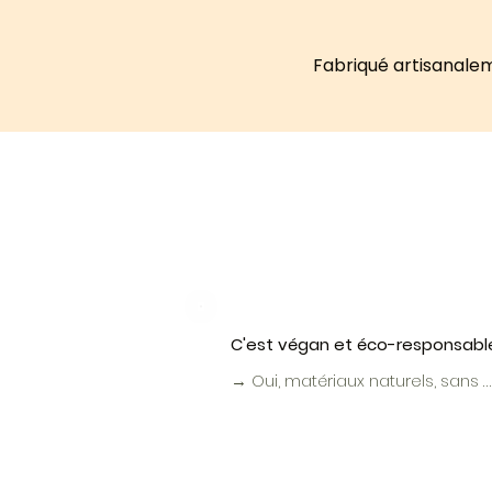
Fabriqué artisanalem
C'est végan et éco-responsabl
→ Oui, matériaux naturels, sans 
OGM ni produits chimiques. Véga
et sans cruauté animale – fabriq
à Neuchâtel.