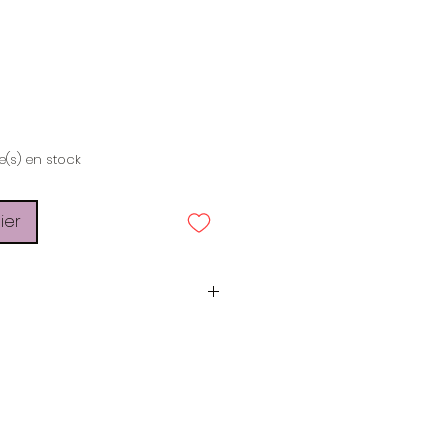
rix
le(s) en stock
ier
Kikadu
Feuilles de palmier
env. H16cm x L40cm x
P30cm