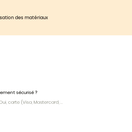
isation des matériaux
iement sécurisé ?
ui, carte (Visa, Mastercard, 
Pal, Apple Pay... ) : 100 % crypté 
protégé.

ement bancaire ou Twint : 
ordonnées affichées dans le 