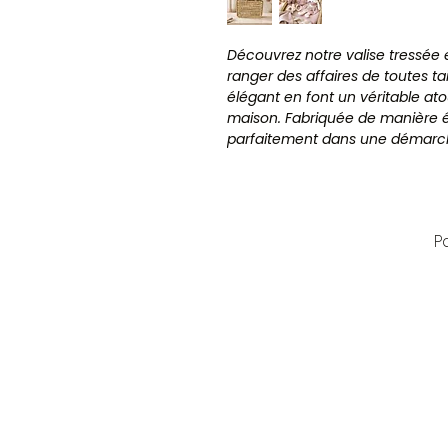
Découvrez notre valise tressée e
ranger des affaires de toutes t
élégant en font un véritable at
maison. Fabriquée de manière éco
parfaitement dans une démarc
l'environnement.
Parfait pour organiser vos affaire
fonctionnalité. Optez pour un 
P
qui apportera une touche naturel