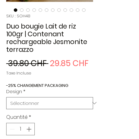
SKU : SOH48
Duo bougie Lait de riz
100gr | Contenant
rechargeable Jesmonite
terrazzo
Prix
Prix
 39.80 CHF 
29.85 CHF
original
promotionne
Taxe Incluse
-25% CHANGEMENT PACKAGING
Design
*
Quantité
*