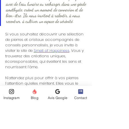
avec de l’eau lunaire ou recharger dans une géode 
améthyste, créent un moment de connexion et de 
bien-être. Ils nous invitent à ralentir, à nous 
recentrer, à cultiver un espace de sérénité.
Si vous souhaitez découvrir une sélection 
de pierres et cristaux accompagnés de 
conseils personnalisés, je vous invite à 
visiter le site de 
Smell of Happiness
. Vous y 
trouverez des créations uniques, 
écoresponsables, qui éveillent les sens et 
nourrissent l’âme.
N’attendez plus pour offrir à vos pierres 
l’attention qu’elles méritent. Elles vous le 
rendront au centuple, en vous apportant 
équilibre et harmonie au quotidien. 
Douce 
Instagram
Blog
Avis Google
Contact
journée Anouk
Mots-clés :
bien-être holistique
guide d'achat
suisse
maison
santé
pierre
dombresson
soin énergétique
signification des pierres
encens
palo santo
sauge
nettoyage énergétique