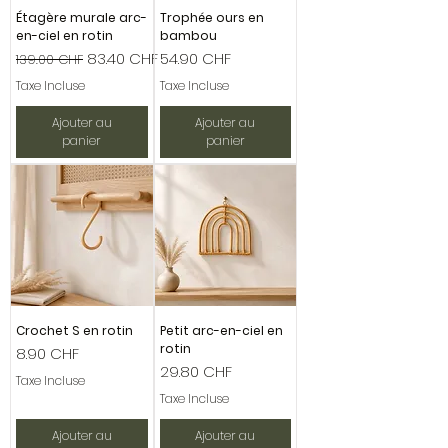
Étagère murale arc-
Trophée ours en
en-ciel en rotin
bambou
Prix original
Prix promotionnel
Prix
83.40 CHF
54.90 CHF
139.00 CHF
Taxe Incluse
Taxe Incluse
Ajouter au
Ajouter au
panier
panier
Crochet S en rotin
Petit arc-en-ciel en
rotin
Prix
8.90 CHF
Prix
29.80 CHF
Taxe Incluse
Taxe Incluse
Ajouter au
Ajouter au