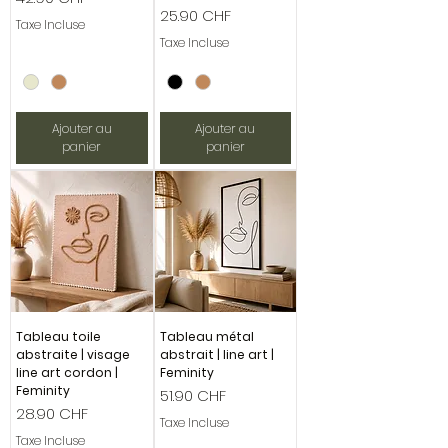
Prix
25.90 CHF
Taxe Incluse
Taxe Incluse
Ajouter au
Ajouter au
panier
panier
Tableau toile
Tableau métal
abstraite | visage
abstrait | line art |
line art cordon |
Feminity
Feminity
Prix
51.90 CHF
Prix
28.90 CHF
Taxe Incluse
Taxe Incluse