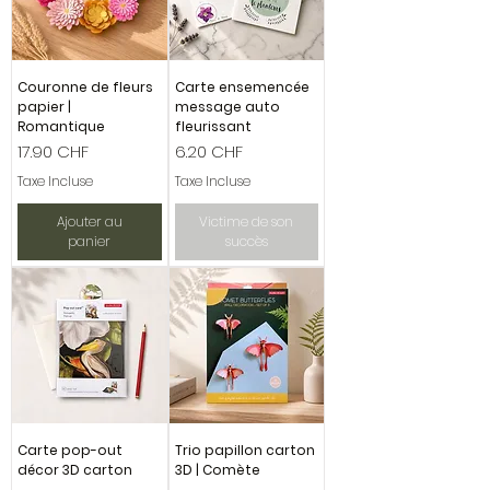
Couronne de fleurs
Carte ensemencée
papier |
message auto
Romantique
fleurissant
Prix
Prix
17.90 CHF
6.20 CHF
Taxe Incluse
Taxe Incluse
Ajouter au
Victime de son
panier
succès
Carte pop-out
Trio papillon carton
décor 3D carton
3D | Comète