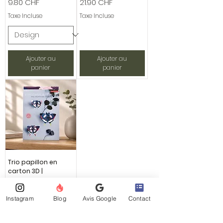
Prix
Prix
9.80 CHF
21.90 CHF
Taxe Incluse
Taxe Incluse
Ajouter au
Ajouter au
panier
panier
Trio papillon en
carton 3D |
Machaon
Prix
21.90 CHF
Instagram
Blog
Avis Google
Contact
Taxe Incluse