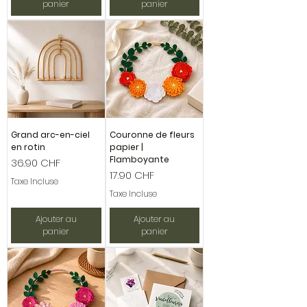
panier
panier
Grand arc-en-ciel
Couronne de fleurs
en rotin
papier |
Flamboyante
Prix
36.90 CHF
Prix
17.90 CHF
Taxe Incluse
Taxe Incluse
Ajouter au
Ajouter au
panier
panier