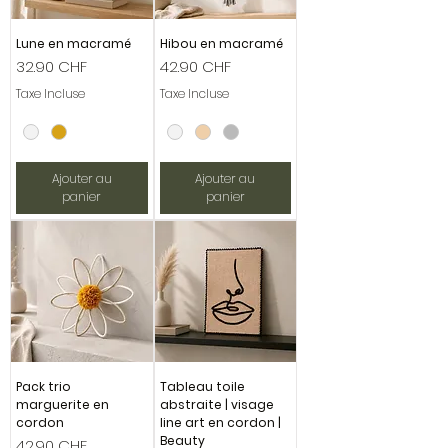
Lune en macramé
Hibou en macramé
Prix
Prix
32.90 CHF
42.90 CHF
Taxe Incluse
Taxe Incluse
Ajouter au
Ajouter au
panier
panier
Pack trio
Tableau toile
marguerite en
abstraite | visage
cordon
line art en cordon |
Beauty
Prix
42.90 CHF