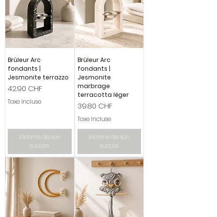
Brûleur Arc
Brûleur Arc
fondants |
fondants |
Jesmonite terrazzo
Jesmonite
marbrage
Prix
42.90 CHF
terracotta léger
Taxe Incluse
Prix
39.80 CHF
Taxe Incluse
Victime de son
Victime de son
succès
succès