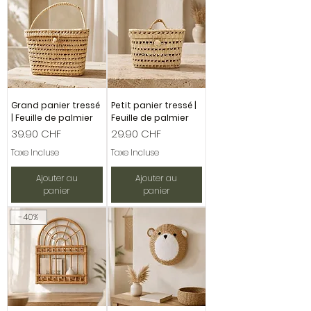
Grand panier tressé
Petit panier tressé |
| Feuille de palmier
Feuille de palmier
Prix
Prix
39.90 CHF
29.90 CHF
Taxe Incluse
Taxe Incluse
Ajouter au
Ajouter au
panier
panier
-40%