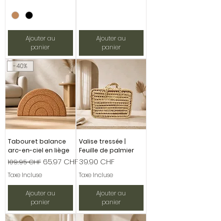
Ajouter au
Ajouter au
panier
panier
-40%
Tabouret balance
Valise tressée |
arc-en-ciel en liège
Feuille de palmier
Prix original
Prix promotionnel
Prix
65.97 CHF
39.90 CHF
109.95 CHF
Taxe Incluse
Taxe Incluse
Ajouter au
Ajouter au
panier
panier