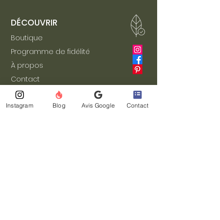
DÉCOUVRIR
Boutique​
Programme de fidélité
À propos
Contact
Blog
Instagram
Blog
Avis Google
Contact
Google
★★★★★
- 16 Avis
Guide de bien-être saisonnier + code
-10% de bienvenue
→
ici
INFORMATIONS
Bilan lithothérapie
Conseils & FAQ