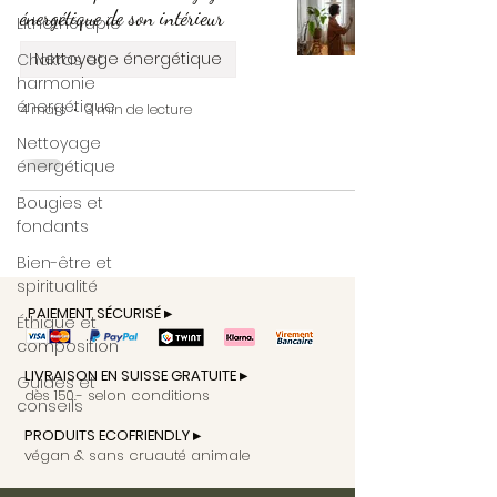
énergétique de son intérieur
Lithothérapie
Nettoyage énergétique
Chakras et
harmonie
énergétique
4 mars
3 min de lecture
Nettoyage
énergétique
Bougies et
fondants
Bien-être et
spiritualité
PAIEMENT SÉCURISÉ ▸
Éthique et
composition
LIVRAISON EN SUISSE GRATUITE ▸
Guides et
dès 150.- selon conditions
conseils
PRODUITS ECOFRIENDLY ▸
végan & sans cruauté animale