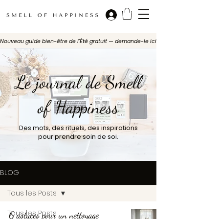
Nouveau guide bien-être de l'Été gratuit — demande-le ici
Le journal de Smell
of Happiness
Des mots, des rituels, des inspirations
pour prendre soin de soi.
BLOG
Tous les Posts
Tous les Posts
6 astuces pour un nettoyage