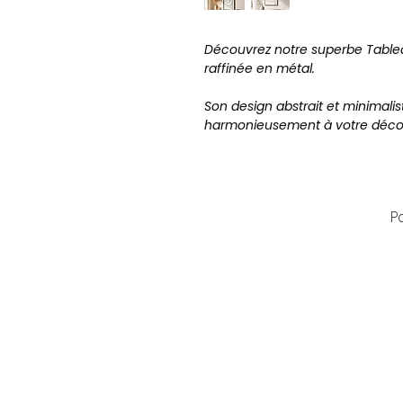
Découvrez notre superbe Tablea
raffinée en métal.
Son design abstrait et minimalis
harmonieusement à votre décora
une touche de sophistication à n
complexes de ce tableau en mé
fascinante, idéale pour sublimer 
P
Qu'il soit exposé dans un salon
votre espace avec cette œuvre d