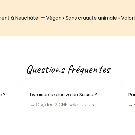
ent à Neuchâtel — Végan • Sans cruauté animale • Valor
Questions fréquentes
e ?
Livraison exclusive en Suisse ?
Pa
→ Oui, dès 2 CHF selon poids 
→ O
n 
(gratuit dès 200 CHF). 2-4 jours 
Pay
ué 
ouvrés pour les articles en stock.
et 
Vir
co