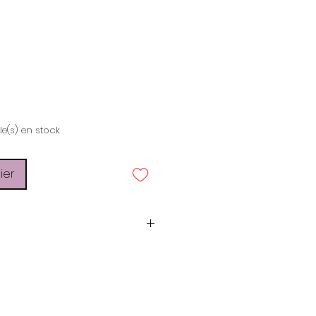
rix
cle(s) en stock
ier
Smell of Happiness —
sous-traitant
Métal