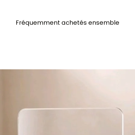
pr
pa
​Fréquemment achetés ensemble