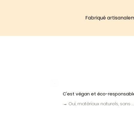
Fabriqué artisanalem
C'est végan et éco-responsabl
→ Oui, matériaux naturels, sans 
OGM ni produits chimiques. Véga
et sans cruauté animale – fabriq
à Neuchâtel.