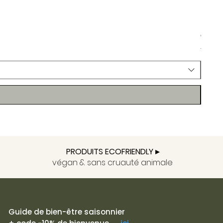
Paume
Prix
9.80 
Taxe In
Terr
PRODUITS ECOFRIENDLY ▸
végan & sans cruauté animale
Guide de bien-être saisonnier