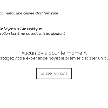
Dimensions
u métal, une œuvre d'art féminine
te lui permet de s'intégrer
tion bohème ou industrielle, ajoutant
'importe quelle pièce. Les détails
tal créent une pièce maîtresse
l'esthétique de votre intérieur.
Aucun avis pour le moment
artagez votre expérience, soyez le premier à laisser un avi
, une chambre ou une entrée. Sublimez
'art métallique unique et intemporelle.
Laisser un avis