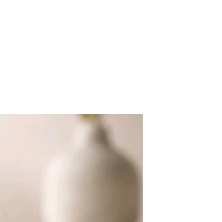
ocessus de commande – 
iement externe.