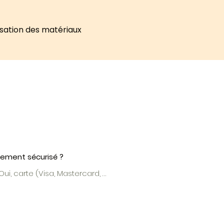
isation des matériaux
iement sécurisé ?
ui, carte (Visa, Mastercard, 
Pal, Apple Pay... ) : 100 % crypté 
protégé.

ement bancaire ou Twint : 
ordonnées affichées dans le 